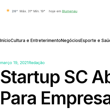
26°
Máx. 31° Mín. 19°
hoje em
Blumenau
Início
Cultura e Entreterimento
Negócios
Esporte e Saú
março 19, 2021
Redação
Startup SC Ab
Para Empresa