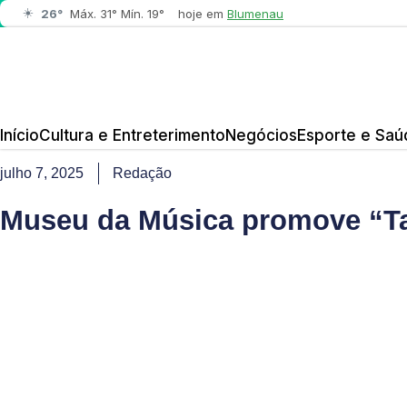
☀️
26°
Máx. 31° Mín. 19°
hoje em
Blumenau
Início
Cultura e Entreterimento
Negócios
Esporte e Saú
julho 7, 2025
Redação
Museu da Música promove “Ta