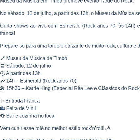
Museu da Música em Timbó promove evento Tarde do Rock,
No sábado, 12 de julho, a partir das 13h, o Museu da Música ser
Curta shows ao vivo com
Esmerald
(Rock anos 70, às 14h) 
franca!
Prepare-se para uma tarde eletrizante de muito rock, cultura e 
📍 Museu da Música de Timbó
📅 Sábado, 12 de julho
🕐 A partir das 13h
🎶 14h – Esmerald (Rock anos 70)
🎤 15h30 – Karrie King (Especial Rita Lee e Clássicos do Rock
✨ Entrada Franca
🛍 Feira de Vinil
🍻 Bar e cozinha no local
Vem curtir esse rolê no melhor estilo rock’n’roll! 🎶