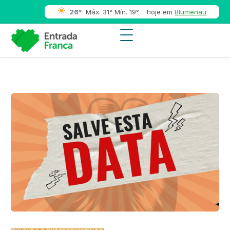
26°
Máx. 31° Mín. 19°
hoje em
Blumenau