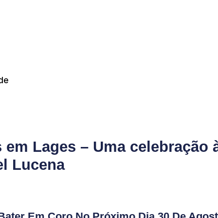
de
is em Lages – Uma celebração 
el Lucena
Bater Em Coro No Próximo Dia 30 De Agos