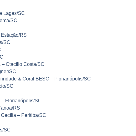
de Lages/SC
upema/SC
– Estação/RS
is/SC
C
SC
 – Otacílio Costa/SC
gner/SC
Trindade & Coral BESC – Florianópolis/SC
cio/SC
C
 – Florianópolis/SC
 Canoa/RS
Cecília – Peritiba/SC
es/SC