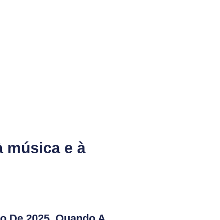
à música e à
to De 2025, Quando A