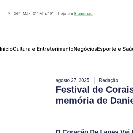
☀️
26°
Máx. 31° Mín. 19°
hoje em
Blumenau
Início
Cultura e Entreterimento
Negócios
Esporte e Saú
agosto 27, 2025
Redação
Festival de Cora
memória de Dani
O Coração De Lages Vai 