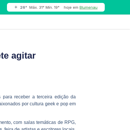
☀️
26°
Máx. 31° Mín. 19°
hoje em
Blumenau
e agitar
para receber a terceira edição da
ixonados por cultura geek e pop em
imento, com salas temáticas de RPG,
feira de artistas e escritores locais,