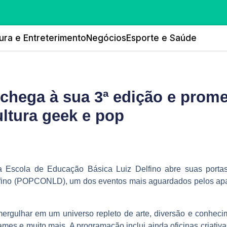
ura e Entreterimento
Negócios
Esporte e Saúde
ega à sua 3ª edição e promet
ltura geek e pop
 Escola de Educação Básica Luiz Delfino abre suas portas 
fino (POPCONLD), um dos eventos mais aguardados pelos apa
ergulhar em um universo repleto de arte, diversão e conhec
mes e muito mais. A programação inclui ainda oficinas criativas, 