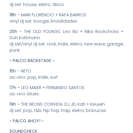
dj set: house, eletro, disco
18h –
MARI FLORENCIO + RAFA BARROS
vinyl dj set: boogie, brasilidades
20h
– THE OLD YOUNGS: Leo Biz + Nika Rockchicks +
Duh Kottmann
dj set/vinyl dj set: rock, indie, eletro, new wave, garage,
punk
~ PALCO BACKSTAGE ~
15h
– NETO
ao vivo: pop, indie, surf
17h –
LEO MAIER + FERNANDO SANTOS
ao vivo: blues
19h –
THE NEONS CONVIDA: DJ JD, Kati + Keuwin
dj set: pop, r&b, hip hop, trap, eletro, brazucas
~ PALCO AHOY! ~
SOUNDCHECK