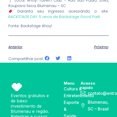
Local: Ahoy! Tavern Club – Rua São Paulo, 2083,
Itoupava Seca, Blumenau – SC
Garanta seu ingresso acessando o site:
BACKSTAGE DAY: 5 anos de Backstage Good Park
Fonte: Backstage Ahoy!
Anterior
Próximo
Compartilhar post:
Menu
Acesso
rápido
Cultura &
contato@entra
Eventos gratuitos e
Entretenimento
de baixo
Blumenau,
Esporte
investimento de
SC – Brasil
&
Blumenau e região.
Saúde
Palestras e cursos