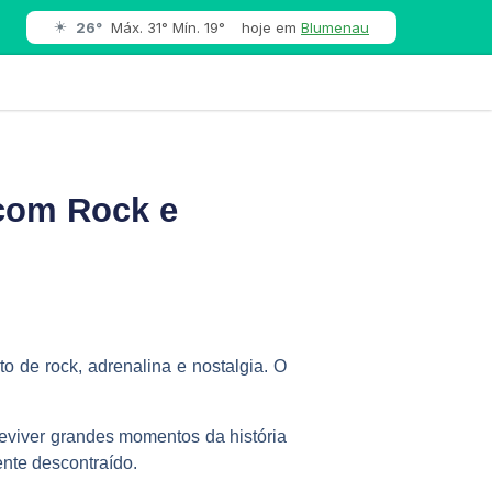
☀️
26°
Máx. 31° Mín. 19°
hoje em
Blumenau
 com Rock e
 de rock, adrenalina e nostalgia. O
reviver grandes momentos da história
nte descontraído.