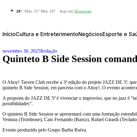
☀️
26°
Máx. 31° Mín. 19°
hoje em
Blumenau
Início
Cultura e Entreterimento
Negócios
Esporte e Sa
novembro 30, 2025
Redação
Quinteto B Side Session comand
O Ahoy! Tavern Club recebe a 3ª edição do projeto JAZZ DE 5ª, que c
quinteto B Side Session, em parceria com o Ahoy!. O evento acontece
A proposta do JAZZ DE 5ª é vivenciar o improviso, que no jazz é “tal
possibilidades”.
O quinteto B Side Session se apresentará com uma formação estendida
Ventura (Trombone), Caio Fernando (Baixo), Rafael Girardi (Teclado)
Evento produzido pelo Grupo Barba Ruiva.