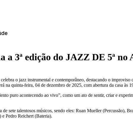
úde
a a 3ª edição do JAZZ DE 5ª no
elebra o jazz instrumental e contemporâneo, destacando o improviso c
rá na quinta-feira, 04 de dezembro de 2025, com abertura da casa às 1
ento puro acontecendo ao vivo”, como um ato de sentir, criar e experim
 de sete talentosos músicos, sendo eles: Ruan Mueller (Percussão), B
 e Pedro Reichert (Bateria).