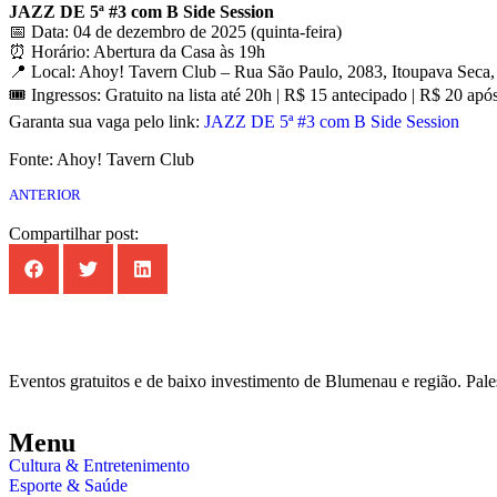
JAZZ DE 5ª #3 com B Side Session
📅 Data: 04 de dezembro de 2025 (quinta-feira)
⏰ Horário: Abertura da Casa às 19h
📍 Local: Ahoy! Tavern Club – Rua São Paulo, 2083, Itoupava Sec
🎟️ Ingressos: Gratuito na lista até 20h | R$ 15 antecipado | R$ 20 apó
Garanta sua vaga pelo link:
JAZZ DE 5ª #3 com B Side Session
Fonte: Ahoy! Tavern Club
ANTERIOR
Compartilhar post:
Eventos gratuitos e de baixo investimento de Blumenau e região. Pale
Menu
Cultura & Entretenimento
Esporte & Saúde