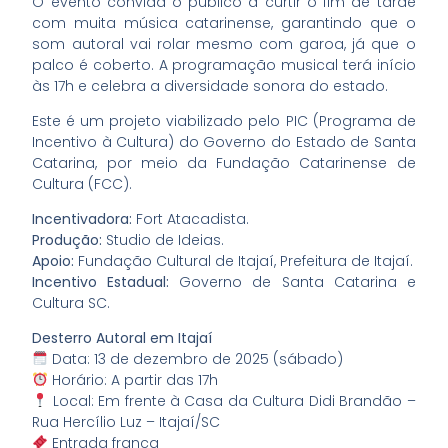
O evento convida o público a curtir o fim de tarde
com muita música catarinense, garantindo que o
som autoral vai rolar mesmo com garoa, já que o
palco é coberto. A programação musical terá início
às 17h e celebra a diversidade sonora do estado.
Este é um projeto viabilizado pelo PIC (Programa de
Incentivo à Cultura) do Governo do Estado de Santa
Catarina, por meio da Fundação Catarinense de
Cultura (FCC).
Incentivadora:
Fort Atacadista.
Produção:
Studio de Ideias.
Apoio:
Fundação Cultural de Itajaí, Prefeitura de Itajaí.
Incentivo Estadual:
Governo de Santa Catarina e
Cultura SC.
Desterro Autoral em Itajaí
Data: 13 de dezembro de 2025 (sábado)
Horário: A partir das 17h
Local: Em frente à Casa da Cultura Didi Brandão –
Rua Hercílio Luz – Itajaí/SC
Entrada franca