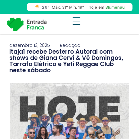
26°
Máx. 31° Mín. 19°
hoje em
Blumenau
dezembro 13, 2025
Redação
Itajaí recebe Desterro Autoral com
shows de Giana Cervi & Vê Domingos,
Tarrafa Elétrica e Yeti Reggae Club
neste sábado