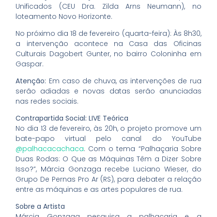
Unificados (CEU Dra. Zilda Arns Neumann), no
loteamento Novo Horizonte.
No próximo dia 18 de fevereiro (quarta-feira): Às 8h30,
a intervenção acontece na Casa das Oficinas
Culturais Dagobert Gunter, no bairro Coloninha em
Gaspar.
Atenção:
Em caso de chuva, as intervenções de rua
serão adiadas e novas datas serão anunciadas
nas redes sociais.
Contrapartida Social: LIVE Teórica
No dia 13 de fevereiro, às 20h, o projeto promove um
bate-papo virtual pelo canal do YouTube
@palhacacachaca
. Com o tema “Palhaçaria Sobre
Duas Rodas: O Que as Máquinas Têm a Dizer Sobre
Isso?”, Márcia Gonzaga recebe Luciano Wieser, do
Grupo De Pernas Pro Ar (RS), para debater a relação
entre as máquinas e as artes populares de rua.
Sobre a Artista
Márcia Gonzaga pesquisa a palhaçaria e a