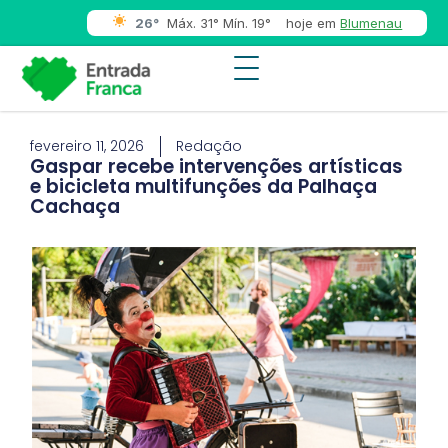
26°
Máx. 31° Mín. 19°
hoje em
Blumenau
fevereiro 11, 2026
Redação
Gaspar recebe intervenções artísticas
e bicicleta multifunções da Palhaça
Cachaça