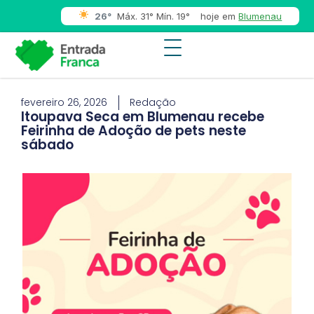
26°
Máx. 31° Mín. 19°
hoje em
Blumenau
fevereiro 26, 2026
Redação
Itoupava Seca em Blumenau recebe
Feirinha de Adoção de pets neste
sábado