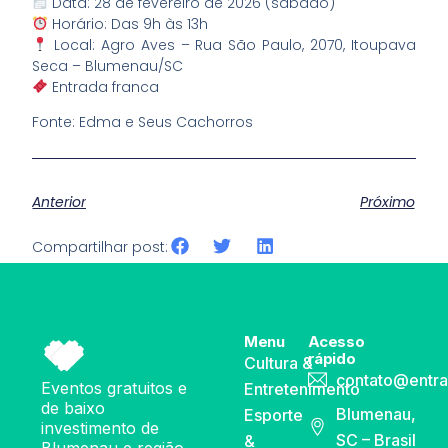
Data: 28 de fevereiro de 2026 (sábado)
Horário: Das 9h às 13h
Local: Agro Aves – Rua São Paulo, 2070, Itoupava
Seca – Blumenau/SC
Entrada franca
Fonte: Edma e Seus Cachorros
Anterior
Próximo
Compartilhar post:
Menu
Acesso
rápido
Cultura &
contato@entra
Eventos gratuitos e
Entretenimento
de baixo
Blumenau,
Esporte
investimento de
SC – Brasil
&