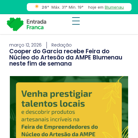
26°
Máx. 31° Mín. 19°
hoje em
Blumenau
março 12, 2026
Redação
Cooper do Garcia recebe Feira do
Núcleo do Artesão da AMPE Blumenau
neste fim de semana