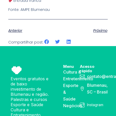
Entrada franca
Fonte: AMPE Blumenau
Anterior
Próximo
Compartilhar post:
Menu
Acesso
rápido
Cultura &
contato@entra
Eventos gratuitos e
Entretenimento
de baixo
Blumenau,
Esporte
investimento de
SC – Brasil
&
Blumenau e região.
Saúde
Palestras e cursos
Esporte e Saúde
Instagram
Negócios
Cultura e
Entretenimento