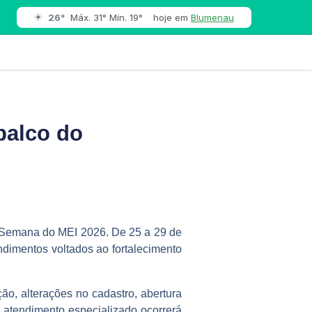
☀️
26°
Máx. 31° Mín. 19°
hoje em
Blumenau
palco do
 Semana do MEI 2026. De 25 a 29 de
dimentos voltados ao fortalecimento
o, alterações no cadastro, abertura
O atendimento especializado ocorrerá