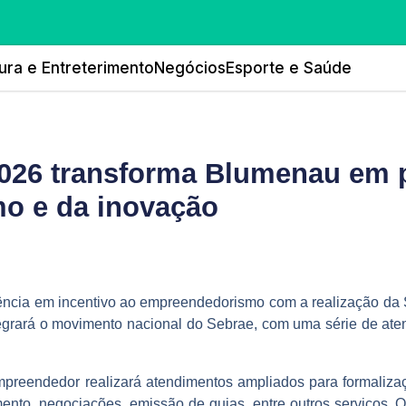
ura e Entreterimento
Negócios
Esporte e Saúde
026 transforma Blumenau em 
o e da inovação
rência em incentivo ao empreendedorismo com a realização da
grará o movimento nacional do Sebrae, com uma série de aten
reendedor realizará atendimentos ampliados para formalizaçã
ento, negociações, emissão de guias, entre outros serviços. 