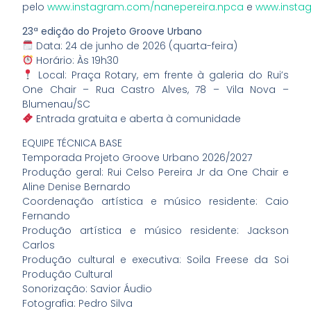
pelo
www.instagram.com/nanepereira.npca
e
www.insta
23ª edição do Projeto Groove Urbano
Data: 24 de junho de 2026 (quarta-feira)
Horário: Às 19h30
Local: Praça Rotary, em frente à galeria do Rui’s
One Chair – Rua Castro Alves, 78 – Vila Nova –
Blumenau/SC
Entrada gratuita e aberta à comunidade
EQUIPE TÉCNICA BASE
Temporada Projeto Groove Urbano 2026/2027
Produção geral: Rui Celso Pereira Jr da One Chair e
Aline Denise Bernardo
Coordenação artística e músico residente: Caio
Fernando
Produção artística e músico residente: Jackson
Carlos
Produção cultural e executiva: Soila Freese da Soi
Produção Cultural
Sonorização: Savior Áudio
Fotografia: Pedro Silva