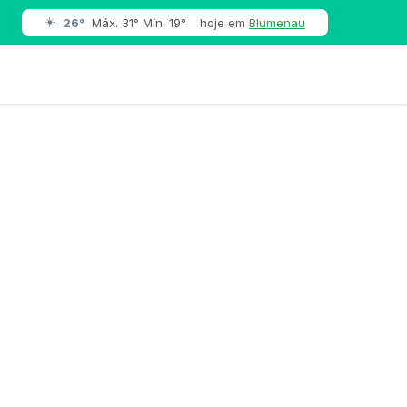
☀️
26°
Máx. 31° Mín. 19°
hoje em
Blumenau