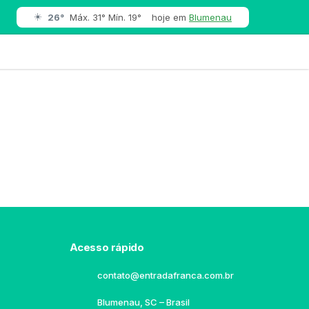
☀️
26°
Máx. 31° Mín. 19°
hoje em
Blumenau
Acesso rápido
contato@entradafranca.com.br
Blumenau, SC – Brasil