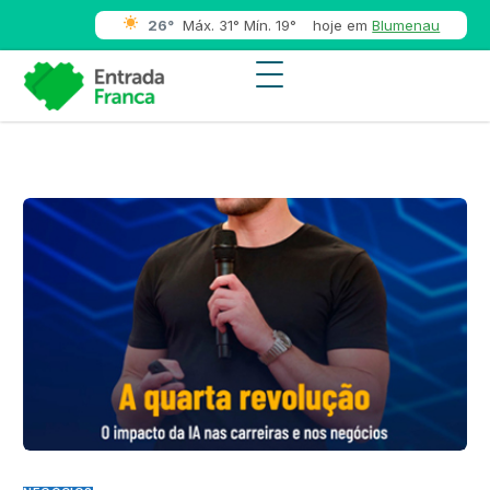
26°
Máx. 31° Mín. 19°
hoje em
Blumenau