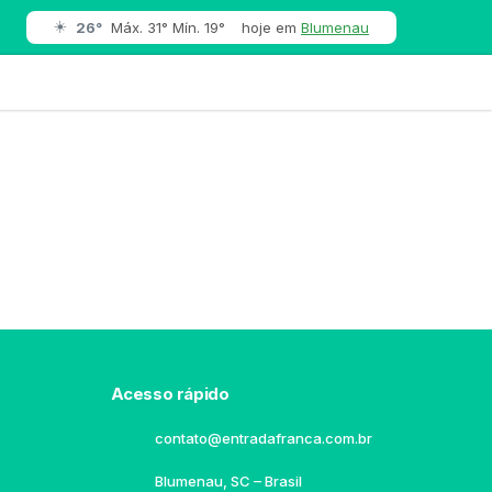
☀️
26°
Máx. 31° Mín. 19°
hoje em
Blumenau
Acesso rápido
contato@entradafranca.com.br
Blumenau, SC – Brasil