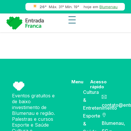
26°
Máx. 31° Mín. 19°
hoje em
Blumenau
Menu
Acesso
rápido
Cultura
Eventos gratuitos e
&
de baixo
contato@ent
investimento de
Entretenimento
Blumenau e região.
Esporte
Palestras e cursos
Blumenau,
&
Esporte e Saúde
Cultura e