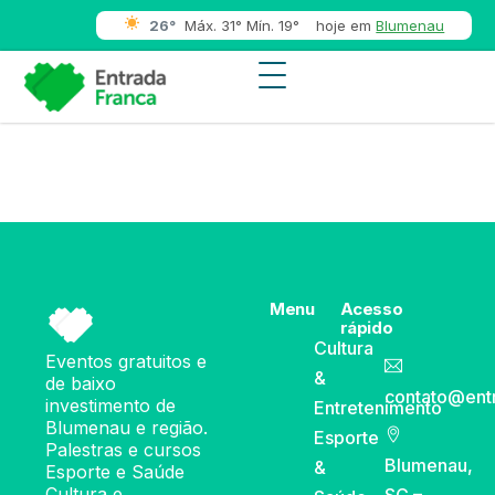
26°
Máx. 31° Mín. 19°
hoje em
Blumenau
Menu
Acesso
rápido
Cultura
Eventos gratuitos e
&
de baixo
contato@ent
investimento de
Entretenimento
Blumenau e região.
Esporte
Palestras e cursos
Blumenau,
&
Esporte e Saúde
Cultura e