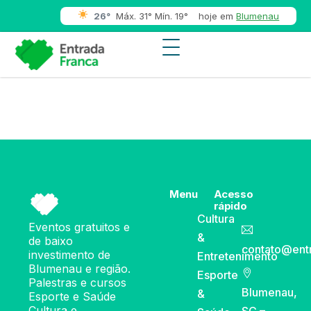
26°
Máx. 31° Mín. 19°
hoje em
Blumenau
Menu
Acesso
rápido
Cultura
Eventos gratuitos e
&
de baixo
contato@ent
investimento de
Entretenimento
Blumenau e região.
Esporte
Palestras e cursos
Blumenau,
&
Esporte e Saúde
Cultura e