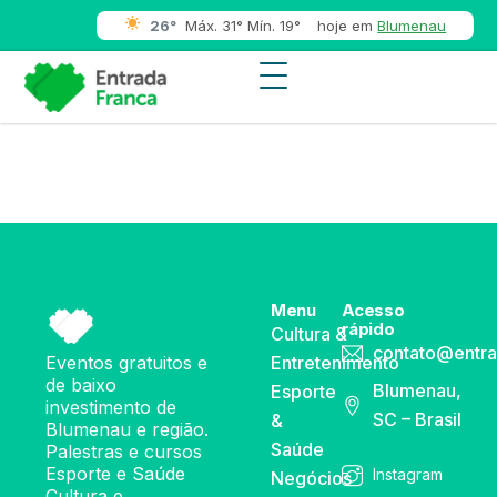
26°
Máx. 31° Mín. 19°
hoje em
Blumenau
Menu
Acesso
rápido
Cultura &
contato@entra
Eventos gratuitos e
Entretenimento
de baixo
Blumenau,
Esporte
investimento de
SC – Brasil
&
Blumenau e região.
Saúde
Palestras e cursos
Esporte e Saúde
Instagram
Negócios
Cultura e