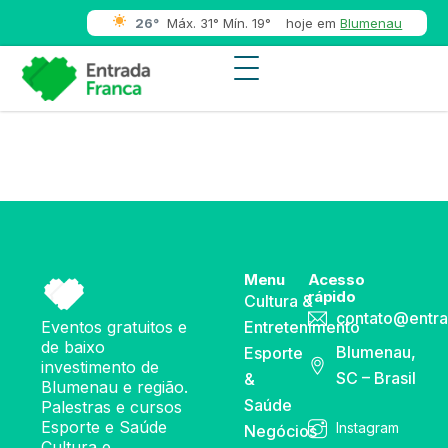
26°
Máx. 31° Mín. 19°
hoje em
Blumenau
Menu
Acesso
rápido
Cultura &
contato@entra
Eventos gratuitos e
Entretenimento
de baixo
Blumenau,
Esporte
investimento de
SC – Brasil
&
Blumenau e região.
Saúde
Palestras e cursos
Esporte e Saúde
Instagram
Negócios
Cultura e