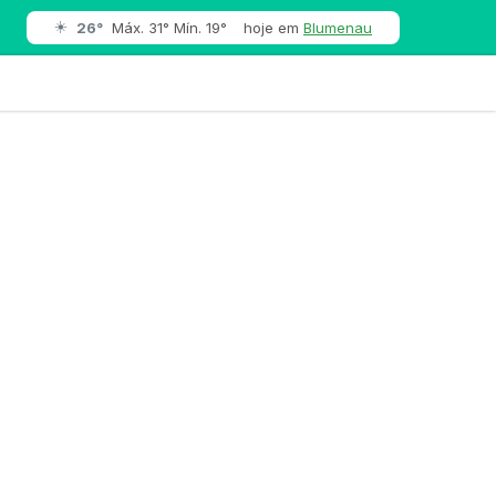
☀️
26°
Máx. 31° Mín. 19°
hoje em
Blumenau