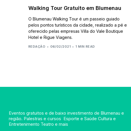
Walking Tour Gratuito em Blumenau
O Blumenau Walking Tour é um passeio guiado
pelos pontos turísticos da cidade, realizado a pé e
oferecido pelas empresas Villa do Vale Boutique
Hotel e Rigue Viagens.
REDAÇÃO
06/02/2021
1 MIN READ
Eventos gratuitos e de baixo investimento de Blumenau e
região. Palestras e cursos Esporte e Saúde Cultura e
Entretenimento Teatro e mais