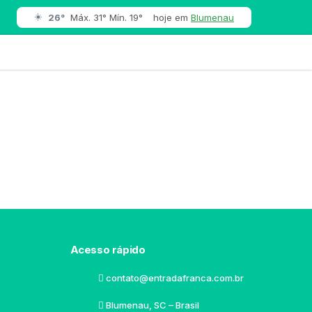
☀️
26°
Máx. 31° Mín. 19°
hoje em
Blumenau
Acesso rápido
contato@entradafranca.com.br
Blumenau, SC – Brasil