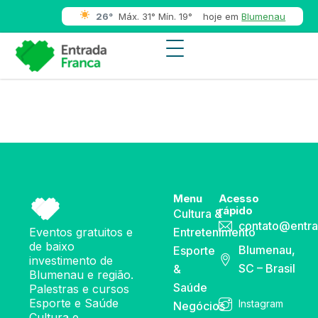
26°
Máx. 31° Mín. 19°
hoje em
Blumenau
Menu
Acesso
rápido
Cultura &
contato@entra
Eventos gratuitos e
Entretenimento
de baixo
Blumenau,
Esporte
investimento de
SC – Brasil
&
Blumenau e região.
Saúde
Palestras e cursos
Esporte e Saúde
Instagram
Negócios
Cultura e