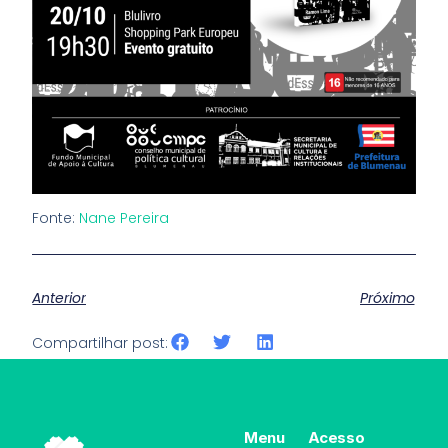
Fonte:
Nane Pereira
Anterior
Próximo
Compartilhar post:
Menu
Acesso