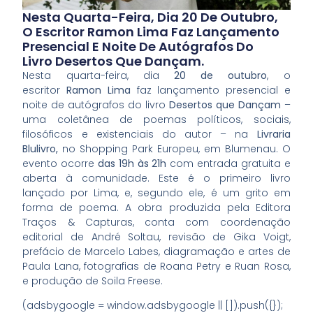
Nesta Quarta-Feira, Dia 20 De Outubro,
O Escritor Ramon Lima Faz Lançamento
Presencial E Noite De Autógrafos Do
Livro Desertos Que Dançam.
Nesta quarta-feira, dia
20 de outubro
, o
escritor
Ramon Lima
faz lançamento presencial e
noite de autógrafos do livro
Desertos que Dançam
–
uma coletânea de poemas políticos, sociais,
filosóficos e existenciais do autor – na
Livraria
Blulivro,
no Shopping Park Europeu, em Blumenau. O
evento ocorre
das 19h às 21h
com entrada gratuita e
aberta à comunidade. Este é o primeiro livro
lançado por Lima, e, segundo ele, é um grito em
forma de poema. A obra produzida pela Editora
Traços & Capturas, conta com coordenação
editorial de André Soltau, revisão de Gika Voigt,
prefácio de Marcelo Labes, diagramação e artes de
Paula Lana, fotografias de Roana Petry e Ruan Rosa,
e produção de Soila Freese.
(adsbygoogle = window.adsbygoogle || []).push({});