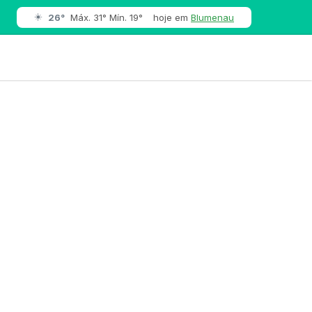
☀️
26°
Máx. 31° Mín. 19°
hoje em
Blumenau